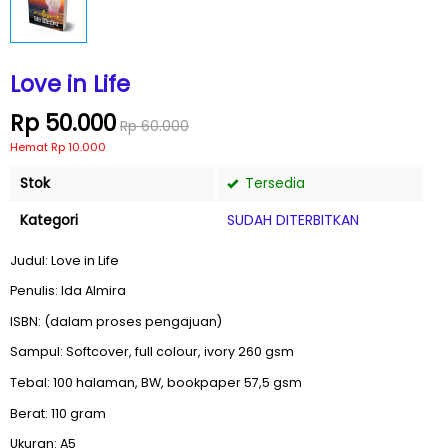
Love in Life
Rp 50.000
Rp 60.000
Hemat Rp 10.000
Stok
Tersedia
Kategori
SUDAH DITERBITKAN
Judul: Love in Life
Penulis: Ida Almira
ISBN: (dalam proses pengajuan)
Sampul: Softcover, full colour, ivory 260 gsm
Tebal: 100 halaman, BW, bookpaper 57,5 gsm
Berat: 110 gram
Ukuran: A5