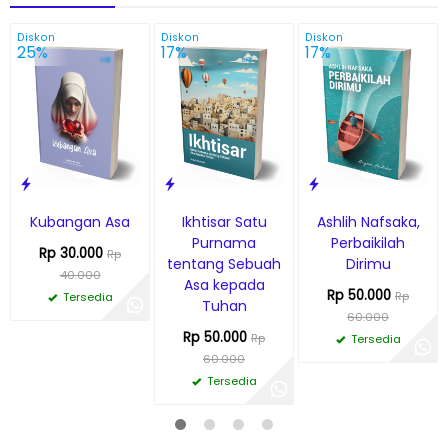
Diskon
Diskon
Diskon
25%
17%
17%
Kubangan Asa
Ikhtisar Satu
Ashlih Nafsaka,
Purnama
Perbaikilah
Rp 30.000
Rp
tentang Sebuah
Dirimu
40.000
Asa kepada
Rp 50.000
Rp
Tersedia
Tuhan
60.000
Rp 50.000
Rp
Tersedia
60.000
Tersedia